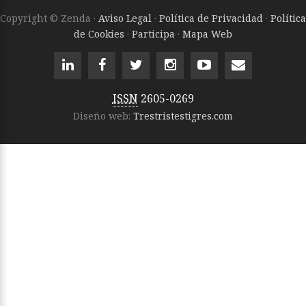
Copyright © Zenda ·
Aviso Legal
·
Política de Privacidad
·
Política
de Cookies
·
Participa
·
Mapa Web
ISSN
2605-0269
Diseño web:
Trestristestigres.com