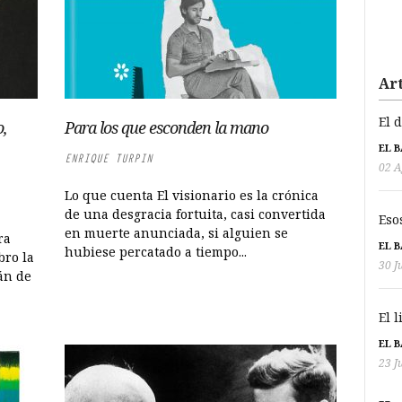
Art
El 
o,
Para los que esconden la mano
EL 
ENRIQUE TURPIN
02 A
Lo que cuenta El visionario es la crónica
de una desgracia fortuita, casi convertida
Eso
en muerte anunciada, si alguien se
ra
EL 
hubiese percatado a tiempo...
bro la
30 J
án de
El 
EL 
23 J