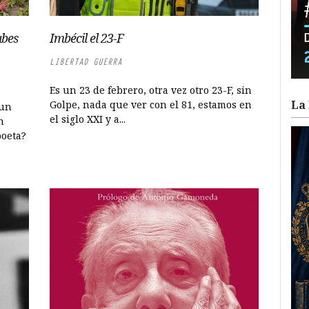
abes
Imbécil el 23-F
LIBERTAD GUERRA
Es un 23 de febrero, otra vez otro 23-F, sin
La 
Golpe, nada que ver con el 81, estamos en
 un
el siglo XXI y a...
n
poeta?