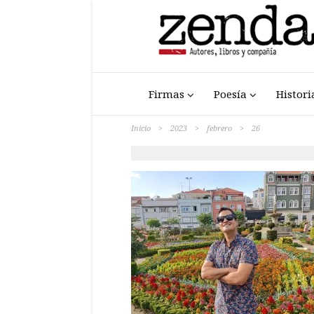
Firmas
Poesía
Histori
Inicio
>
2023
>
febrero
>
26