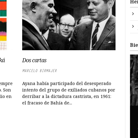
He
Bi
ká
Dos cartas
MARCELO BIRMAJER
iempre
Ayana había participado del desesperado
o. Son
intento del grupo de exiliados cubanos por
dio en
derribar a la dictadura castrista, en 1961:
el fracaso de Bahía de...