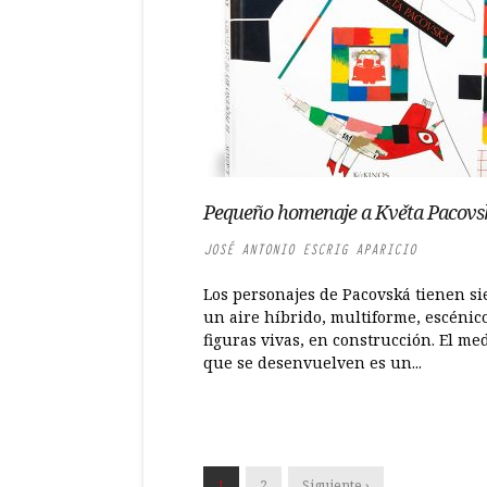
Pequeño homenaje a Květa Pacovs
JOSÉ ANTONIO ESCRIG APARICIO
Los personajes de Pacovská tienen s
un aire híbrido, multiforme, escénic
figuras vivas, en construcción. El me
que se desenvuelven es un...
1
2
Siguiente ›