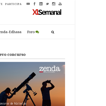
TE
PARTICIPA
enda-Edhasa
Foro
evo concurso