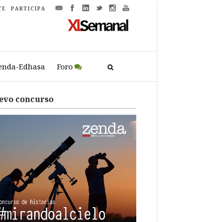
TE
PARTICIPA
enda-Edhasa
Foro
evo concurso