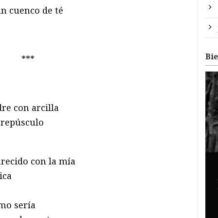
n cuenco de té
Bi
***
re con arcilla
crepúsculo
recido con la mía
ica
omo sería