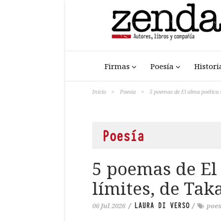
Firmas
Poesía
Histori
Inicio
>
Poesía
>
5 poemas de El alma poética 
Poesía
5 poemas de El
límites, de Ta
LAURA DI VERSO
06 Jul 2026
/
/
poe