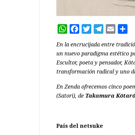
WhatsApp
Facebook
Twitter
Teleg
Ema
C
En la encrucijada entre tradic
un nuevo paradigma estético pa
Escultor, poeta y pensador, Kōt
transformación radical y uno de
En Zenda ofrecemos cinco poe
(Satori), de
Takamura Kōtar
País del netsuke