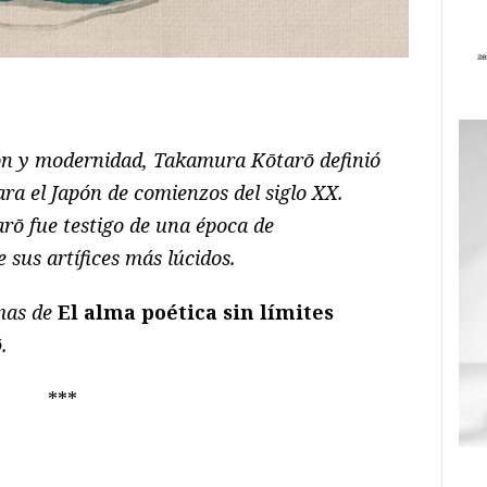
ram
il
ompartir
ión y modernidad, Takamura Kōtarō definió
ra el Japón de comienzos del siglo XX.
arō fue testigo de una época de
 sus artífices más lúcidos.
mas de
El alma poética sin límites
ō
.
***