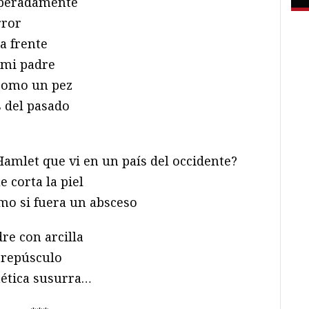
speradamente
rror
a frente
e mi padre
 como un pez
s del pasado
Hamlet que vi en un país del occidente?
 corta la piel
omo si fuera un absceso
re con arcilla
crepúsculo
nética susurra…