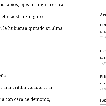
 labios, ojos triangulares, cara
Art
r el maestro Sangorō
El 
i le hubieran quitado su alma
EL 
02 A
Eso
EL 
30 J
eño,
El 
EL 
, una ardilla voladora, un
23 J
teja con cara de demonio,
He