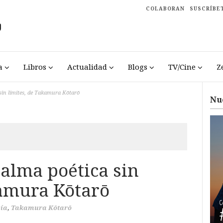
COLABORAN
SUSCRÍBE
a
Libros
Actualidad
Blogs
TV/Cine
Z
sin límites, de Takamura Kōtarō
Nu
 alma poética sin
kamura Kōtarō
sía
,
Takamura Kōtarō