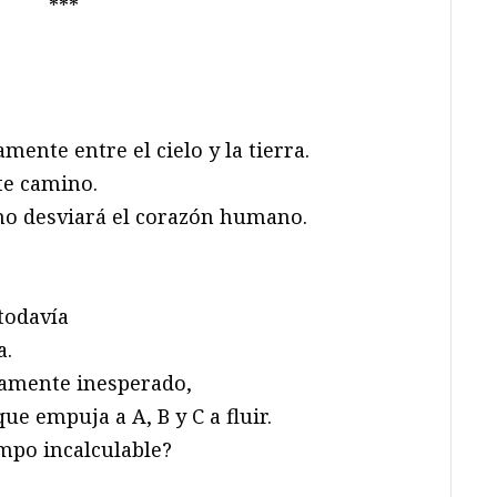
***
mente entre el cielo y la tierra.
te camino.
 no desviará el corazón humano.
todavía
a.
tamente inesperado,
e empuja a A, B y C a fluir.
mpo incalculable?