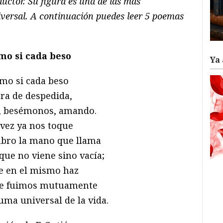
aductor. Su figura es una de las más
iversal. A continuación puedes leer 5 poemas
mo si cada beso
Ya 
mo si cada beso
ra de despedida,
, besémonos, amando.
 vez ya nos toque
bro la mano que llama
 que no viene sino vacía;
e en el mismo haz
ue fuimos mutuamente
suma universal de la vida.