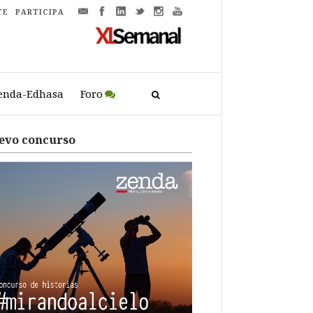
TE
PARTICIPA
enda-Edhasa
Foro
evo concurso