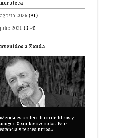
meroteca
agosto 2026
(81)
julio 2026
(354)
envenidos a Zenda
«Zenda es un territorio de libros y
amigos. Sean bienvenidos. Feliz
estancia y felices libros.»