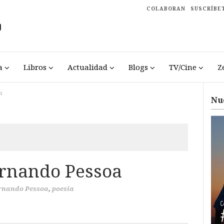
COLABORAN
SUSCRÍBE
a
Libros
Actualidad
Blogs
TV/Cine
Z
a
Nu
ernando Pessoa
rnando Pessoa
,
poesía