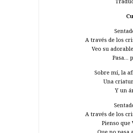
Traduc
Cu
Sentado
A través de los cr
Veo su adorable
Pasa… p
Sobre mí, la af
Una criatu
Y un á
Sentado
A través de los cr
Pienso que 
Que no pasa 