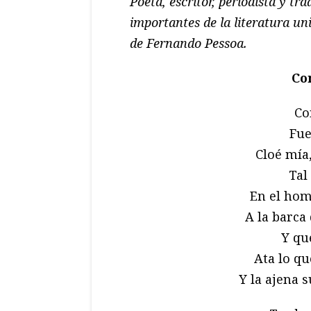
Poeta, escritor, periodista y tr
importantes de la literatura un
de Fernando Pessoa.
Co
Co
Fue
Cloé mía
Tal
En el hom
A la barca
Y qu
Ata lo q
Y la ajena 