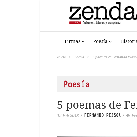
Firmas
Poesía
Histori
Inicio
>
Poesía
>
5 poemas de Fernando Pesso
Poesía
5 poemas de F
FERNANDO PESSOA
15 Feb 2018
/
/
Fe