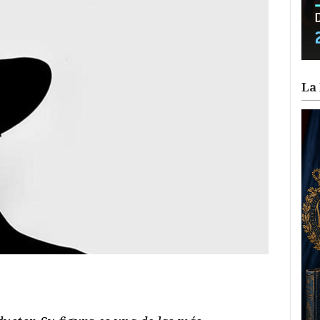
La 
ram
il
ompartir