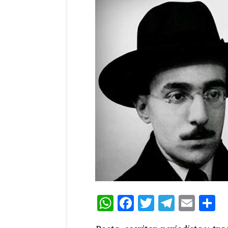
WhatsApp
Facebook
Twitter
Teleg
Ema
C