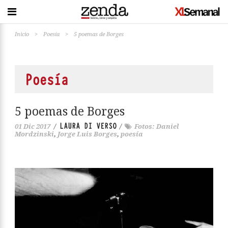
Inicio
>
Poesía
>
5 poemas de Borges
Poesía
5 poemas de Borges
LAURA DI VERSO
01 Dic 2017
/
/
Fotos: Daniel
Mordzinski
,
Jorge Luis Borges
,
poesía