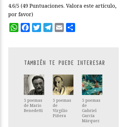
4.6/5
(49 Puntuaciones. Valora este artículo,
por favor)
WhatsApp
Facebook
Twitter
Telegram
Email
Compartir
TAMBIÉN TE PUEDE INTERESAR
5 poemas
5 poemas
5 poemas
de Mario
de
de
Benedetti
Virgilio
Gabriel
Piñera
García
Márquez