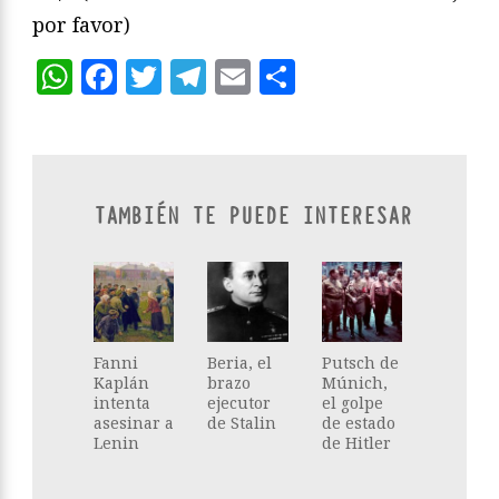
por favor)
WhatsApp
Facebook
Twitter
Telegram
Email
Compartir
TAMBIÉN TE PUEDE INTERESAR
Fanni
Beria, el
Putsch de
Kaplán
brazo
Múnich,
intenta
ejecutor
el golpe
asesinar a
de Stalin
de estado
Lenin
de Hitler