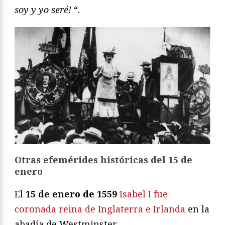
soy y yo seré!
“.
Otras efemérides históricas del 15 de
enero
El
15 de enero de 1559
Isabel I fue
coronada reina de Inglaterra e Irlanda
en la
abadía de Westminster.