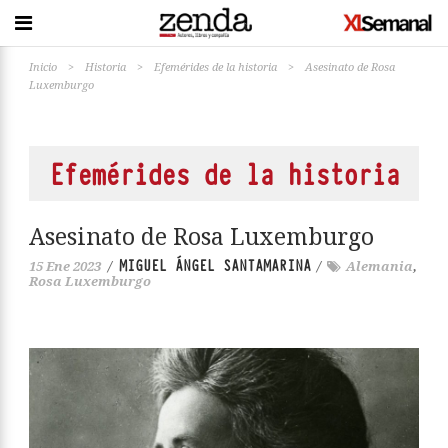
Inicio
>
Historia
>
Efemérides de la historia
>
Asesinato de Rosa
Luxemburgo
Efemérides de la historia
Asesinato de Rosa Luxemburgo
MIGUEL ÁNGEL SANTAMARINA
15 Ene 2023
/
/
Alemania
,
Rosa Luxemburgo