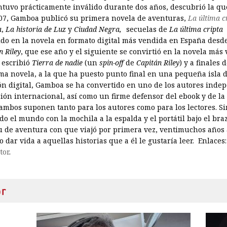
tuvo prácticamente inválido durante dos años, descubrió la que
2007, Gamboa publicó su primera novela de aventuras,
La última c
a
,
La historia de Luz
y
Ciudad Negra,
secuelas de
La última cripta
do en la novela en formato digital más vendida en España desde
n Riley
, que ese año y el siguiente se convirtió en la novela más
 escribió
Tierra de nadie
(un
spin-off
de
Capitán Riley
) y a finales
ima novela, a la que ha puesto punto final en una pequeña isla d
ón digital, Gamboa se ha convertido en uno de los autores inde
ón internacional, así como un firme defensor del ebook y de la
ambos suponen tanto para los autores como para los lectores. S
do el mundo con la mochila a la espalda y el portátil bajo el br
u de aventura con que viajó por primera vez, ventimuchos años 
o dar vida a aquellas historias que a él le gustaría leer. Enlaces
tor
.
or