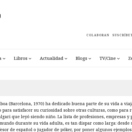
COLABORAN
SUSCRÍBE
a
Libros
Actualidad
Blogs
TV/Cine
Z
a (Barcelona, 1970) ha dedicado buena parte de su vida a viaja
to para satisfacer su curiosidad sobre otras culturas, como para 
lgari que leyó siendo niño. La lista de profesiones, empresas y 
mundo durante su vida adulta, es tan dispar como larga: desde 
esor de español o jugador de póker, por poner algunos ejemplos