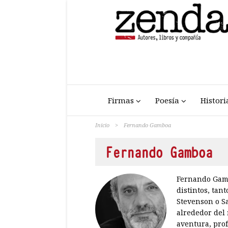
Firmas
Poesía
Histori
Inicio
>
Fernando Gamboa
Fernando Gamboa
Fernando Gambo
distintos, tan
Stevenson o Sa
alrededor del 
aventura, prof