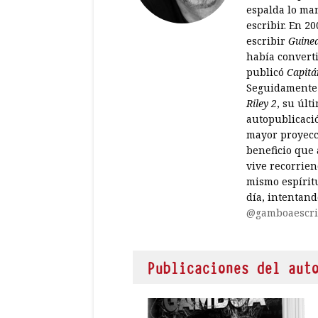
espalda lo man
escribir. En 
escribir
Guine
había converti
publicó
Capitá
Seguidamente
Riley 2
, su últ
autopublicaci
mayor proyecci
beneficio que 
vive recorrien
mismo espírit
día, intentand
@gamboaescri
Publicaciones del aut