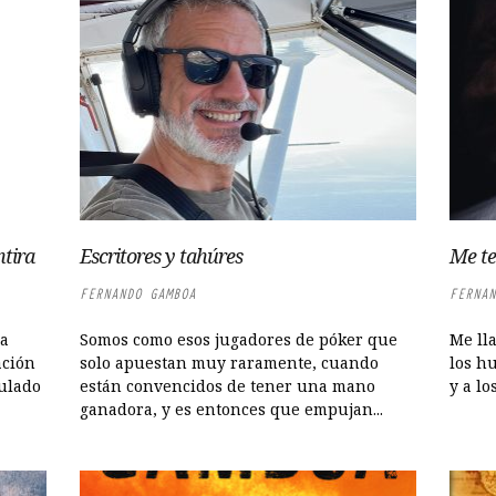
ntira
Escritores y tahúres
Me te
FERNANDO GAMBOA
FERNAN
ia
Somos como esos jugadores de póker que
Me lla
ación
solo apuestan muy raramente, cuando
los hu
tulado
están convencidos de tener una mano
y a los
ganadora, y es entonces que empujan...