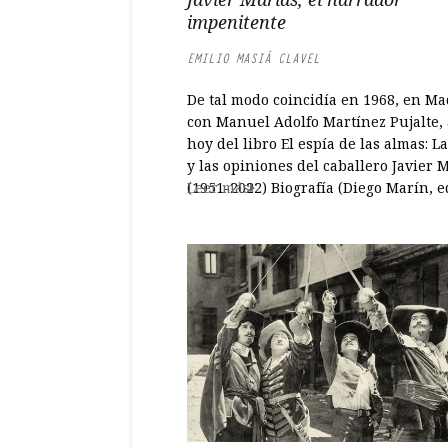
impenitente
EMILIO MASIÁ CLAVEL
De tal modo coincidía en 1968, en Ma
con Manuel Adolfo Martínez Pujalte,
hoy del libro El espía de las almas: L
y las opiniones del caballero Javier 
(1951-2022) Biografía (Diego Marín, ed
Leer más
2024). En esos años del tardofranquis
entonces joven futuro biógrafo de Ma
Callas y del autor de Corazón...