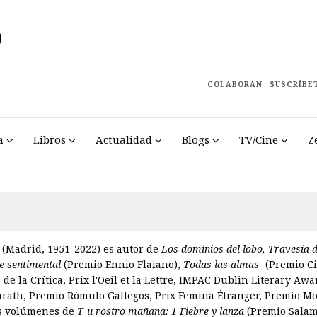
COLABORAN
SUSCRÍBE
a
Libros
Actualidad
Blogs
TV/Cine
Z
s
(Madrid, 1951-2022) es autor de
Los dominios del lobo, Travesía d
e sentimental
(Premio Ennio Flaiano),
Todas las almas
(Premio C
 de la Crítica, Prix l'Oeil et la Lettre, IMPAC Dublin Literary Awa
nrath, Premio Rómulo Gallegos, Prix Femina Étranger, Premio Mo
res volúmenes de
T
u rostro mañana: 1 Fiebre y lanza
(Premio Sala