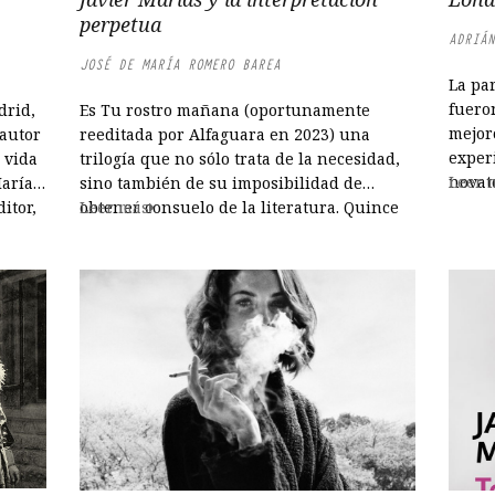
perpetua
ADRIÁN
JOSÉ DE MARÍA ROMERO BAREA
La pa
fuero
drid,
Es Tu rostro mañana (oportunamente
mejor
 autor
reeditada por Alfaguara en 2023) una
experi
a vida
trilogía que no sólo trata de la necesidad,
novat
Leer 
Marías
sino también de su imposibilidad de
estud
itor,
obtener consuelo de la literatura. Quince
Leer más
intern
mo, el
años después de haber sido publicada en
del qu
ría
tres entregas (Fiebre y lanza, 2002; Baile y
sueño, 2004; Veneno y sombra y adiós,
2007), la saga sigue...