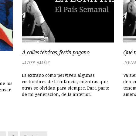
A calles tétricas, festín pagano
Qué n
JAVIER MARÍAS
JAVIER
Es extraño cómo perviven algunas
Va si
costumbres de la infancia, mientras que
den c
de los
otras se olvidan para siempre. Para parte
tenem
pensar
de mi generación, de la anterior...
amena