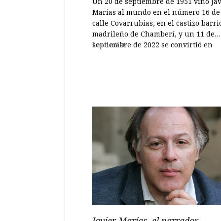
Un 20 de septiembre de 1951 vino Jav
Marías al mundo en el número 16 de
calle Covarrubias, en el castizo barri
madrileño de Chamberí, y un 11 de
septiembre de 2022 se convirtió en
Leer más
nostalgia en la misma ciudad por un
maldita neumonía. Nació y murió co
digno heredero de la manriqueña vida
Javier Marías, el narrador