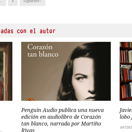
…
8
Siguiente ›
nadas con el autor
Penguin Audio publica una nueva
Javie
edición en audiolibro de Corazón
lobo 
tan blanco, narrada por Martiño
ANTONI
Rivas