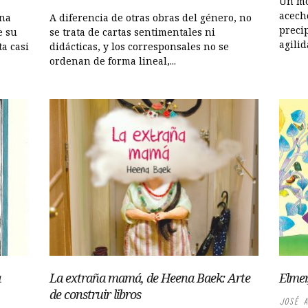
Un mo
acech
una
A diferencia de otras obras del género, no
preci
e su
se trata de cartas sentimentales ni
agilid
a casi
didácticas, y los corresponsales no se
ordenan de forma lineal,...
a
La extraña mamá, de Heena Baek: Arte
Elmer
de construir libros
JOSÉ A