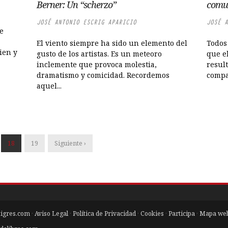
Berner: Un “scherzo”
comun
JOSÉ ANTONIO ESCRIG APARICIO
JOSÉ A
e
a
El viento siempre ha sido un elemento del
Todos
ien y
gusto de los artistas. Es un meteoro
que el
inclemente que provoca molestia,
result
dramatismo y comicidad. Recordemos
compa
aquel...
18
19
Siguiente ›
tigres.com
·
Aviso Legal
·
Política de Privacidad
·
Cookies
·
Participa
·
Mapa we