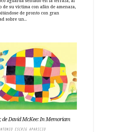
co aguarda sentado en la terraza, al
o de su víctima con afán de amenaza,
pitándose de pronto con gran
ad sobre un...
, de David McKee: In Memoriam
NTONIO ESCRIG APARICIO