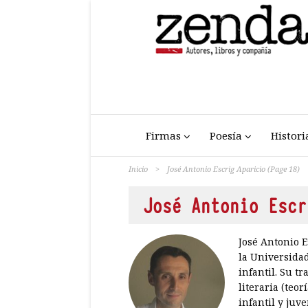
Firmas
Poesía
Histori
Inicio
>
José Antonio Escrig Aparicio
(Page 18)
José Antonio Escr
José Antonio E
la Universida
infantil. Su t
literaria (teor
infantil y juv