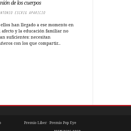
ión de los cuerpos
NTONIO ESCRIG APARICIO
 ellos han llegado a ese momento en
 afecto y la educación familiar no
an suficientes: necesitan
ñeros con los que compartir...
b
Premio Liber
·
Premio Pop Eye