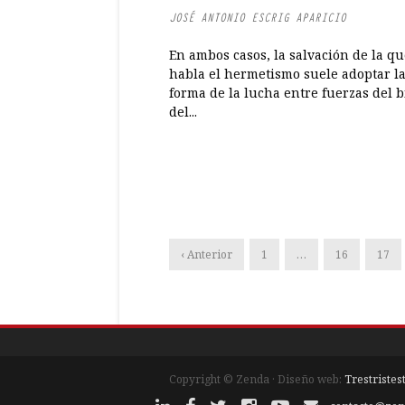
JOSÉ ANTONIO ESCRIG APARICIO
En ambos casos, la salvación de la qu
habla el hermetismo suele adoptar l
forma de la lucha entre fuerzas del b
del...
‹ Anterior
1
…
16
17
Copyright © Zenda · Diseño web:
Trestristes