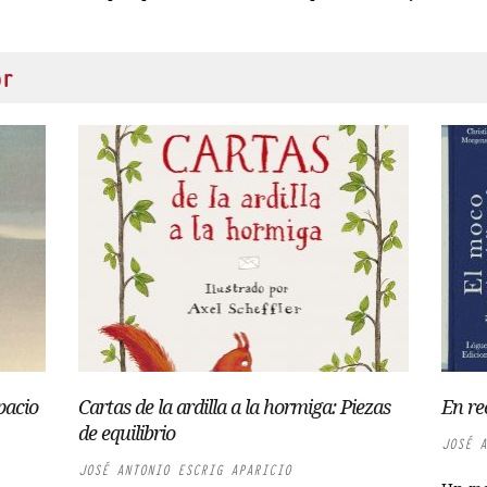
or
pacio
Cartas de la ardilla a la hormiga: Piezas
En re
de equilibrio
JOSÉ A
JOSÉ ANTONIO ESCRIG APARICIO