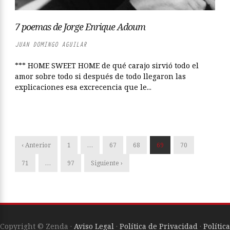
7 poemas de Jorge Enrique Adoum
JUAN DOMINGO AGUILAR
*** HOME SWEET HOME de qué carajo sirvió todo el
amor sobre todo si después de todo llegaron las
explicaciones esa excrecencia que le...
‹ Anterior
1
…
67
68
69
70
71
…
97
Siguiente ›
Copyright © Zenda ·
Aviso Legal
·
Política de Privacidad
·
Política