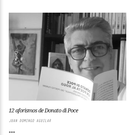
12 aforismos de Donato di Poce
JUAN DOMINGO AGUILAR
***