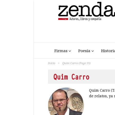
Firmas
Poesía
Histori
Inicio
>
Quim Carro
(Page 19)
Quim Carro
Quim Carro (T
de relatos, ya