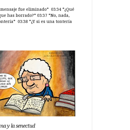
e mensaje fue eliminado* 03:34 *¿Qué
que has borrado?* 03:37 *No, nada,
ntería* 03:38 *¿Y si es una tontería
ma y la senectud