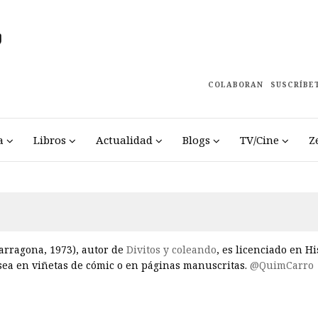
COLABORAN
SUSCRÍBE
a
Libros
Actualidad
Blogs
TV/Cine
Z
arragona, 1973), autor de
Divitos y coleando
, es licenciado en H
 sea en viñetas de cómic o en páginas manuscritas.
@QuimCarro