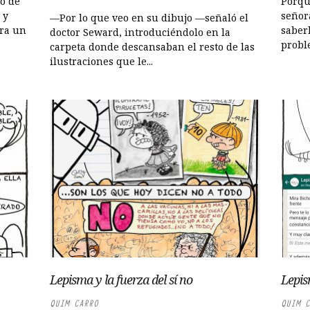
o de
Porqu
 y
señora
—Por lo que veo en su dibujo —señaló el
era un
saber
doctor Seward, introduciéndolo en la
probl
carpeta donde descansaban el resto de las
ilustraciones que le...
Lepisma y la fuerza del sí no
Lepis
QUIM CARRO
QUIM C