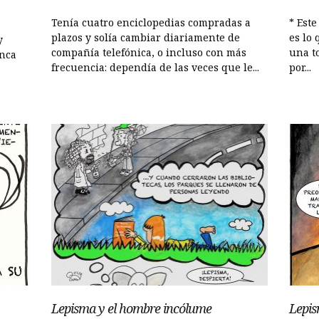
Tenía cuatro enciclopedias compradas a
* Est
plazos y solía cambiar diariamente de
es lo 
y
compañía telefónica, o incluso con más
una to
unca
frecuencia: dependía de las veces que le...
por...
Lepisma y el hombre incólume
Lepis