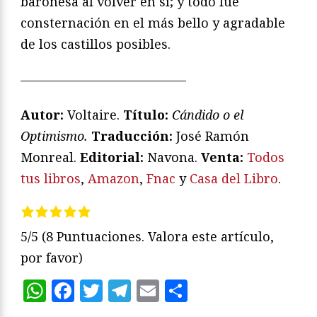
baronesa al volver en sí; y todo fue
consternación en el más bello y agradable
de los castillos posibles.
—————————————
Autor:
Voltaire.
Título:
Cándido o el
Optimismo.
Traducción:
José Ramón
Monreal.
Editorial:
Navona.
Venta:
Todos
tus libros
,
Amazon
,
Fnac
y
Casa del Libro
.
5/5
(8 Puntuaciones. Valora este artículo,
por favor)
WhatsApp
Facebook
Twitter
Telegram
Email
Compartir