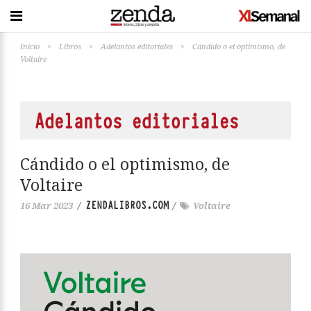
Inicio
>
Libros
>
Adelantos editoriales
>
Cándido o el optimismo, de
Voltaire
Adelantos editoriales
Cándido o el optimismo, de
Voltaire
ZENDALIBROS.COM
16 Mar 2023
/
/
Voltaire