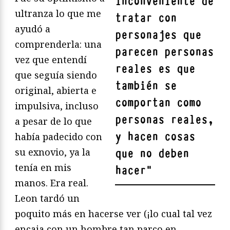
inconveniente de
ultranza lo que me
tratar con
ayudó a
personajes que
comprenderla: una
parecen personas
vez que entendí
reales es que
que seguía siendo
también se
original, abierta e
comportan como
impulsiva, incluso
personas reales,
a pesar de lo que
y hacen cosas
había padecido con
su exnovio, ya la
que no deben
tenía en mis
hacer
"
manos. Era real.
Leon tardó un
poquito más en hacerse ver (¡lo cual tal vez
encaja con un hombre tan parco en