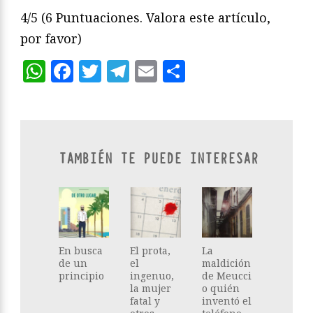
4/5
(6 Puntuaciones. Valora este artículo,
por favor)
WhatsApp
Facebook
Twitter
Telegram
Email
Compartir
TAMBIÉN TE PUEDE INTERESAR
En busca
El prota,
La
de un
el
maldición
principio
ingenuo,
de Meucci
la mujer
o quién
fatal y
inventó el