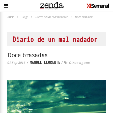
Inicio
>
Blogs
>
Diario de un mal nadador
>
Doce brazadas
Diario de un mal nadador
Doce brazadas
MANUEL LLORENTE
01 Sep 2016
/
/
Otras aguas