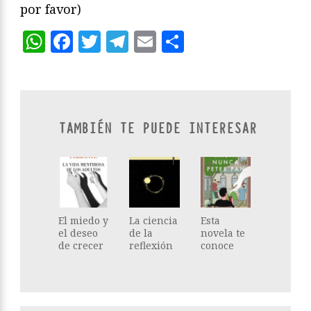
por favor)
WhatsApp
Facebook
Twitter
Telegram
Email
Compartir
TAMBIÉN TE PUEDE INTERESAR
El miedo y
La ciencia
Esta
el deseo
de la
novela te
de crecer
reflexión
conoce