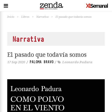
Inicio
>
Libros
>
Narrativa
>
El pasado que todavía somos
Narrativa
El pasado que todavía somos
PALOMA BRAVO
17 Sep 2020
/
/
Leonardo Padura