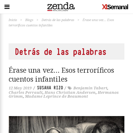
Inicio
>
Blogs
>
Detrás de las palabras
>
Érase una vez… Esos
terroríficos cuentos infantiles
Detrás de las palabras
Érase una vez… Esos terroríficos
cuentos infantiles
SUSANA RIZO
12 May 2019
/
/
Benjamin Tabart
,
Charles Perrault
,
Hans Christian Andersen
,
Hermanos
Grimm
,
Madame Leprince de Beaumont