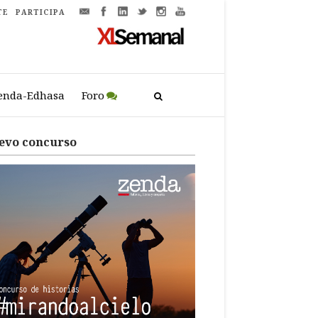
TE
PARTICIPA
enda-Edhasa
Foro
evo concurso