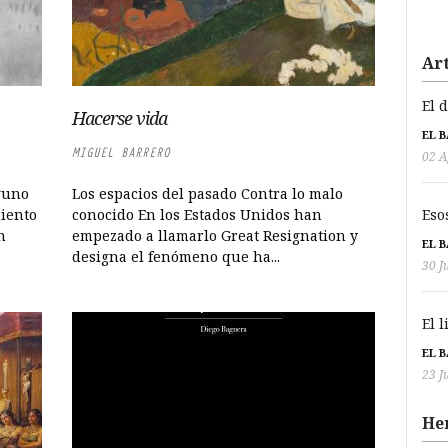
Art
El 
Hacerse vida
EL 
MIGUEL BARRERO
02 A
lguno
Los espacios del pasado Contra lo malo
Eso
iento
conocido En los Estados Unidos han
n
empezado a llamarlo Great Resignation y
EL 
designa el fenómeno que ha...
30 J
El 
EL 
23 J
He