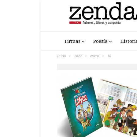
Firmas
Poesía
Histori
Inicio
>
2022
>
enero
>
18