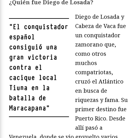
¿Quién fue Diego de Losada?
Diego de Losada y
Cabeza de Vaca fue
"
El conquistador
un conquistador
español
zamorano que,
consiguió una
como otros
gran victoria
muchos
contra el
compatriotas,
cacique local
cruzó el Atlántico
Tiuna en la
en busca de
batalla de
riquezas y fama. Su
Maracapana
"
primer destino fue
Puerto Rico. Desde
allí pasó a
Venezuela, donde se vio envuelto varios