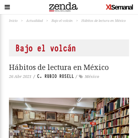
Inicio
>
Actualidad
>
Bajo el volcán
>
Hábitos de lectura en México
Bajo el volcán
Hábitos de lectura en México
C. RUBIO ROSELL
26 Abr 2021
/
/
México