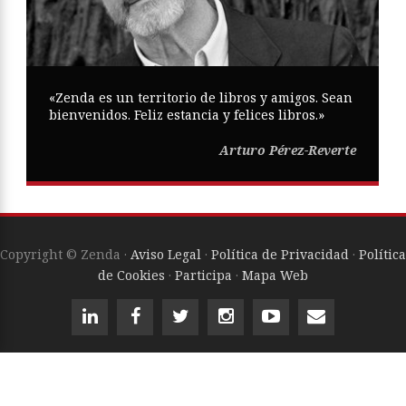
«Zenda es un territorio de libros y amigos. Sean
bienvenidos. Feliz estancia y felices libros.»
Arturo Pérez-Reverte
Copyright © Zenda ·
Aviso Legal
·
Política de Privacidad
·
Política
de Cookies
·
Participa
·
Mapa Web
ISSN
2605-0269
Diseño web:
Trestristestigres.com