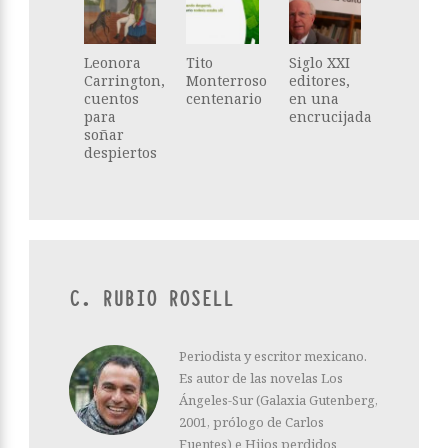
Leonora
Tito
Siglo XXI
Carrington,
Monterroso
editores,
cuentos
centenario
en una
para
encrucijada
soñar
despiertos
C. RUBIO ROSELL
Periodista y escritor mexicano.
Es autor de las novelas Los
Ángeles-Sur (Galaxia Gutenberg,
2001, prólogo de Carlos
Fuentes) e Hijos perdidos