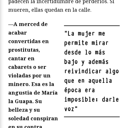
padecen la incertidumbre de perderlos. Si
mueren, ellas quedan en la calle.
—A merced de
acabar
"
La mujer me
convertidas en
permite mirar
prostitutas,
desde lo más
cantar en
bajo y además
cabarets o ser
reivindicar algo
violadas por un
que en aquella
minero. Esa es la
época era
angustia de María
imposible: darle
la Guapa. Su
voz
"
belleza y su
soledad conspiran
en su contra.