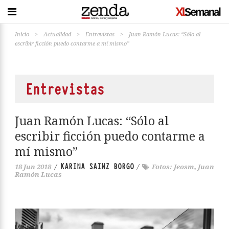
Inicio
>
Actualidad
>
Entrevistas
>
Juan Ramón Lucas: “Sólo al
escribir ficción puedo contarme a mí mismo”
Entrevistas
Juan Ramón Lucas: “Sólo al
escribir ficción puedo contarme a
mí mismo”
KARINA SAINZ BORGO
18 Jun 2018
/
/
Fotos: Jeosm
,
Juan
Ramón Lucas