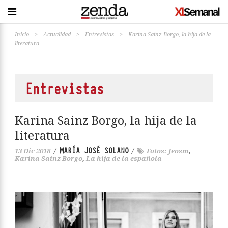
Inicio
>
Actualidad
>
Entrevistas
>
Karina Sainz Borgo, la hija de la
literatura
Entrevistas
Karina Sainz Borgo, la hija de la
literatura
MARÍA JOSÉ SOLANO
13 Dic 2018
/
/
Fotos: Jeosm
,
Karina Sainz Borgo
,
La hija de la española