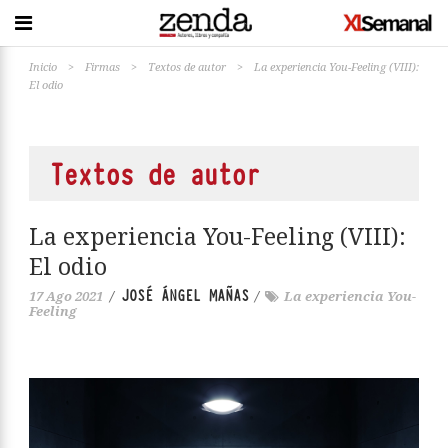
Inicio
>
Firmas
>
Textos de autor
>
La experiencia You-Feeling (VIII):
El odio
Textos de autor
La experiencia You-Feeling (VIII):
El odio
JOSÉ ÁNGEL MAÑAS
17 Ago 2021
/
/
La experiencia You-
Feeling