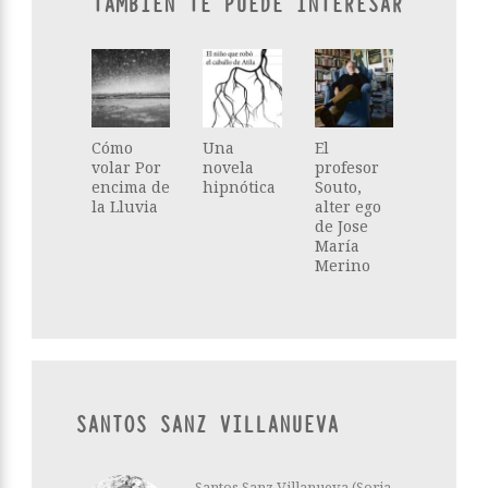
TAMBIÉN TE PUEDE INTERESAR
Cómo
Una
El
volar Por
novela
profesor
encima de
hipnótica
Souto,
la Lluvia
alter ego
de Jose
María
Merino
SANTOS SANZ VILLANUEVA
Santos Sanz Villanueva (Soria,