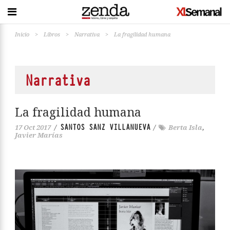
Inicio
>
Libros
>
Narrativa
>
La fragilidad humana
Narrativa
La fragilidad humana
SANTOS SANZ VILLANUEVA
17 Oct 2017
/
/
Berta Isla
,
Javier Marías