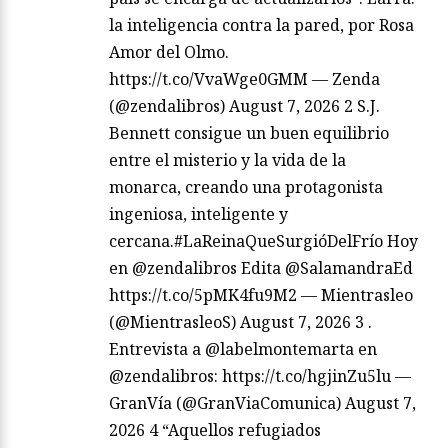
la inteligencia contra la pared, por Rosa
Amor del Olmo.
https://t.co/VvaWge0GMM — Zenda
(@zendalibros) August 7, 2026 2 S.J.
Bennett consigue un buen equilibrio
entre el misterio y la vida de la
monarca, creando una protagonista
ingeniosa, inteligente y
cercana.#LaReinaQueSurgióDelFrío Hoy
en @zendalibros Edita @SalamandraEd
https://t.co/5pMK4fu9M2 — Mientrasleo
(@MientrasleoS) August 7, 2026 3 .
Entrevista a @labelmontemarta en
@zendalibros: https://t.co/hgjinZu5lu —
GranVía (@GranViaComunica) August 7,
2026 4 “Aquellos refugiados