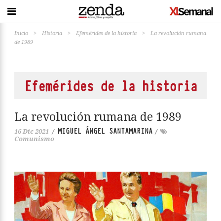
Inicio
>
Historia
>
Efemérides de la historia
>
La revolución rumana
de 1989
Efemérides de la historia
La revolución rumana de 1989
MIGUEL ÁNGEL SANTAMARINA
16 Dic 2021
/
/
Comunismo