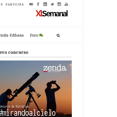
TE
PARTICIPA
enda-Edhasa
Foro
evo concurso