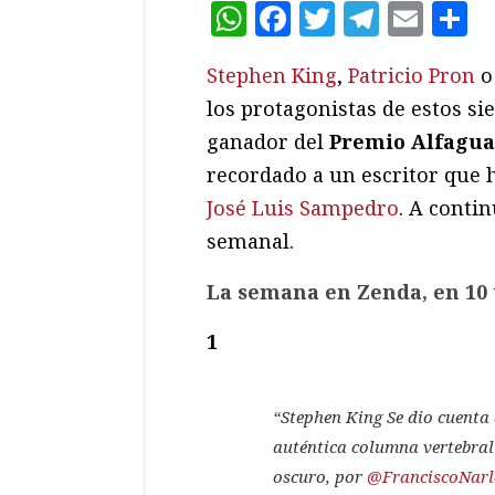
WhatsApp
Facebook
Twitter
Teleg
Ema
C
Stephen King
,
Patricio Pron
los protagonistas de estos sie
ganador del
Premio Alfagua
recordado a un escritor que 
José Luis Sampedro
. A conti
semanal.
La semana en Zenda, en 10 
1
“Stephen King Se dio cuenta 
auténtica columna vertebral 
oscuro, por
@FranciscoNarl