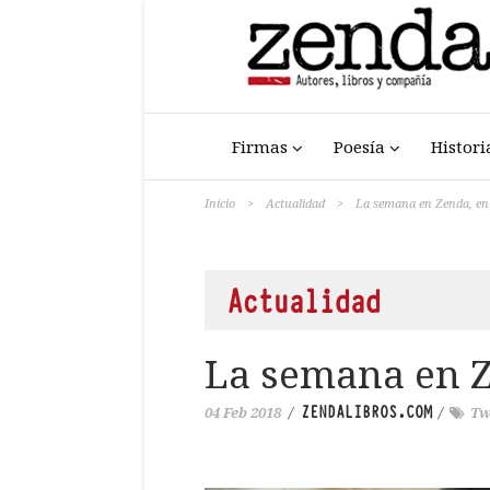
Firmas
Poesía
Histori
Inicio
>
Actualidad
>
La semana en Zenda, en 
Actualidad
La semana en Z
ZENDALIBROS.COM
04 Feb 2018
/
/
Tw