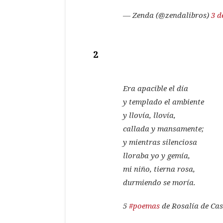
— Zenda (@zendalibros)
3 d
2
Era apacible el día
y templado el ambiente
y llovía, llovía,
callada y mansamente;
y mientras silenciosa
lloraba yo y gemía,
mi niño, tierna rosa,
durmiendo se moría.
5
#poemas
de Rosalía de Ca