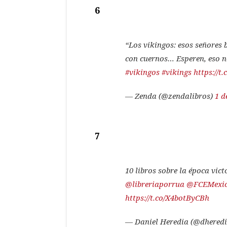
6
“Los vikingos: esos señores 
con cuernos… Esperen, eso n
#vikingos
#vikings
https://
— Zenda (@zendalibros)
1 d
7
10 libros sobre la época vic
@libreriaporrua
@FCEMexi
https://t.co/X4botByCBh
— Daniel Heredia (@dheredi