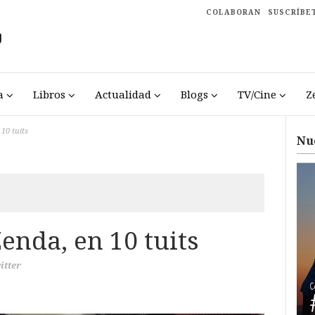
COLABORAN
SUSCRÍBE
a
Libros
Actualidad
Blogs
TV/Cine
Z
10 tuits
Nu
enda, en 10 tuits
itter