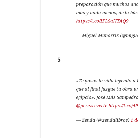
preparación que muchos años
más y nada menos, de la bús
https://t.co/IFLSaHTAQ9
— Miguel Munárriz (@migu
5
«Te pasas la vida leyendo a
que al final juzgue tu obra 
egipcio». José Luis Sampedro
@perezreverte
https://t.co
— Zenda (@zendalibros)
1 d