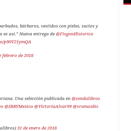
barbudos, bárbaros, vestidos con pieles, sucios y
o es así.” Nueva entrega de
@FisgonHistorico
t.co/p90V21ymQA
e febrero de 2018
toriana. Una selección publicada en
@zendalibros
co
@IBBYMexico
@VictoriaAlvar99
@vramosbis
alibros)
31 de enero de 2018