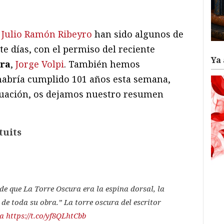
ram
il
ompartir
o
Julio Ramón Ribeyro
han sido algunos de
te días, con el permiso del reciente
Ya 
ra
,
Jorge Volpi
. También hemos
habría cumplido 101 años esta semana,
nuación, os dejamos nuestro resumen
tuits
de que La Torre Oscura era la espina dorsal, la
de toda su obra.” La torre oscura del escritor
a
https://t.co/yf8QLhtCbb