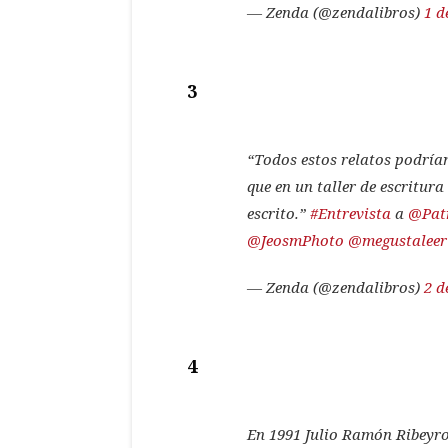
— Zenda (@zendalibros)
1 d
3
“Todos estos relatos podrían
que en un taller de escritura
escrito.”
#Entrevista
a
@Patr
@JeosmPhoto
@megustaleer
— Zenda (@zendalibros)
2 d
4
En 1991 Julio Ramón Ribeyro