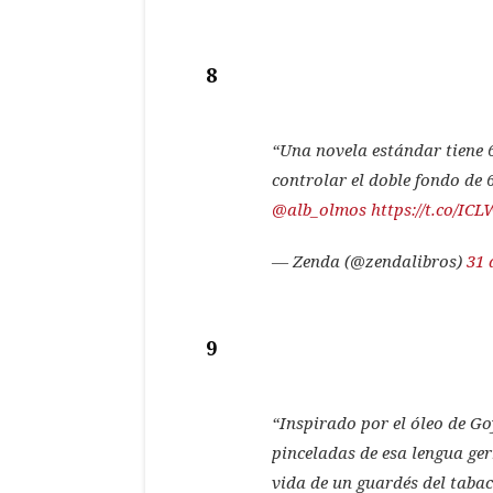
8
“Una novela estándar tiene 6
controlar el doble fondo de 6
@alb_olmos
https://t.co/I
— Zenda (@zendalibros)
31 
9
“Inspirado por el óleo de Go
pinceladas de esa lengua ge
vida de un guardés del tabaco