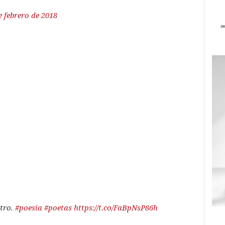
e febrero de 2018
stro.
#poesia
#poetas
https://t.co/FaBpNsP86h