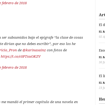
e febrero de 2018
Art
El 
EL 
02 A
 ser subsumidos bajo el epígrafe “la clase de cosas
 te dirían que no debes escribir”, por eso los he
icio_Pron
de
@karinasainz
con fotos de
Eso
https://t.co/c0PTxuOKZV
EL 
30 J
e febrero de 2018
El 
EL 
23 J
He
 me mandó el primer capítulo de una novela en