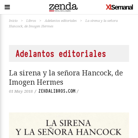
Inicio
>
Libros
>
Adelantos editoriales
>
La sirena y la señora
Hancock, de Imogen Hermes
Adelantos editoriales
La sirena y la señora Hancock, de
Imogen Hermes
ZENDALIBROS.COM
01 May 2018
/
/