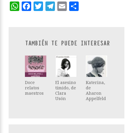
WhatsApp
Facebook
Twitter
Telegram
Email
Compartir
TAMBIÉN TE PUEDE INTERESAR
Doce
El asesino
Katerina,
relatos
tímido, de
de
maestros
Clara
Aharon
Usón
Appelfeld