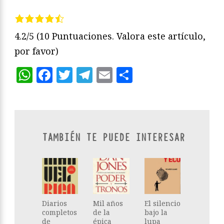
4.2/5
(10 Puntuaciones. Valora este artículo,
por favor)
WhatsApp
Facebook
Twitter
Telegram
Email
Compartir
TAMBIÉN TE PUEDE INTERESAR
Diarios
Mil años
El silencio
completos
de la
bajo la
de
épica
lupa