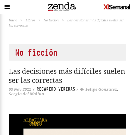
Inicio
>
Libros
>
No ficción
>
Las decisiones más difíciles suelen ser
las correctas
No ficción
Las decisiones más difíciles suelen
ser las correctas
RECAREDO VEREDAS
03 Nov 2022
/
/
Felipe González
,
Sergio del Molino