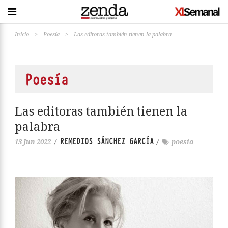
Inicio
>
Poesía
>
Las editoras también tienen la palabra
Poesía
Las editoras también tienen la
palabra
REMEDIOS SÁNCHEZ GARCÍA
13 Jun 2022
/
/
poesía