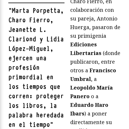
Charo Fierro, en
colaboración con
"
Marta Porpetta,
su pareja, Antonio
Charo Fierro,
Huerga, pasaron de
Jeanette L.
su primigenia
Clariond y Lidia
Ediciones
López-Miguel,
Libertarias
(donde
ejercen una
publicaron, entre
profesión
otros a
Francisco
primordial en
Umbral
, a
los tiempos que
Leopoldo María
corren: proteger
Panero
o a
Eduardo Haro
los libros, la
Ibars
) a poner
palabra heredada
directamente su
en el tiempo
"