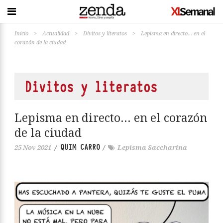
Inicio
>
Actualidad
>
Divitos y literatos
>
Lepisma en directo… en el
corazón de la ciudad
Divitos y literatos
Lepisma en directo… en el corazón
de la ciudad
QUIM CARRO
25 Nov 2021
/
/
Lepisma Saccharina