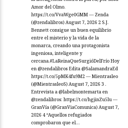
Amor del Olmo.
https://t.co/VvaWge0GMM — Zenda
(@zendalibros) August 7, 2026 2 S.J.
Bennett consigue un buen equilibrio
entre el misterio y la vida de la
monarca, creando una protagonista
ingeniosa, inteligente y
cercana.#LaReinaQueSurgióDelFrío Hoy
en @zendalibros Edita @SalamandraEd
https://t.co/5pMK4fu9M2 — Mientrasleo
(@MientrasleoS) August 7, 2026 3 .
Entrevista a @labelmontemarta en
@zendalibros: https://t.co/hgjinZu5lu —
GranVía (@GranViaComunica) August 7,
2026 4 “Aquellos refugiados
comprobaron que el…