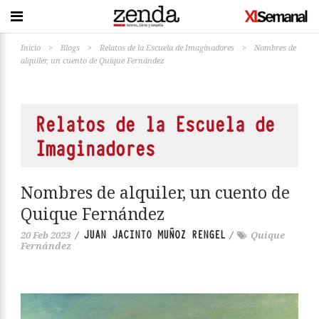
Inicio
>
Blogs
>
Relatos de la Escuela de Imaginadores
>
Nombres de
alquiler, un cuento de Quique Fernández
Relatos de la Escuela de
Imaginadores
Nombres de alquiler, un cuento de
Quique Fernández
JUAN JACINTO MUÑOZ RENGEL
20 Feb 2023
/
/
Quique
Fernández