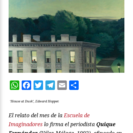
WhatsApp
Facebook
Twitter
Telegram
Email
Compartir
‘House at Dusk’, Edward Hopper.
El relato del mes de la
Escuela de
Imaginadores
lo firma el periodista
Quique
Fernández
(Vélez-Málaga, 1992), afincado en