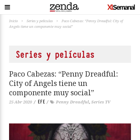
Inicio
>
Series y películas
>
Paco Cabezas: “Penny Dreadful: City of
Angels tiene un componente muy social”
Series y películas
Paco Cabezas: “Penny Dreadful:
City of Angels tiene un
componente muy social”
EFE
25 Abr 2020
/
/
Penny Dreadful
,
Series TV