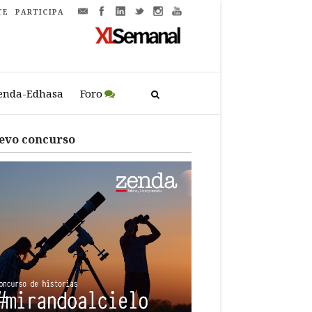
TE
PARTICIPA
enda-Edhasa
Foro
evo concurso