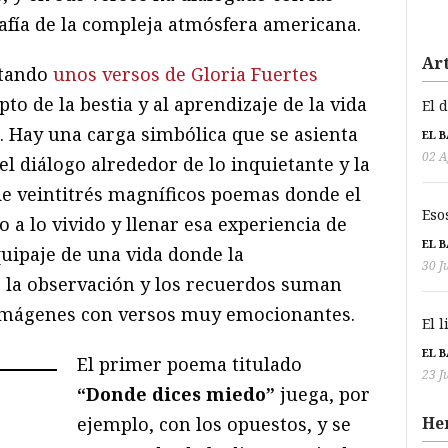
rafía de la compleja atmósfera americana.
Art
itando
unos versos de Gloria Fuertes
to de la bestia y al aprendizaje de la vida
El 
es. Hay una carga simbólica que se asienta
EL 
02 A
el diálogo alrededor de lo inquietante y la
 de veintitrés magníficos poemas donde el
Eso
o a lo vivido y llenar esa experiencia de
EL 
equipaje de una vida donde la
30 J
e, la observación y los recuerdos suman
s imágenes con versos muy emocionantes.
El 
EL 
El primer poema titulado
23 J
“Donde dices miedo”
juega, por
ejemplo, con los opuestos, y se
He