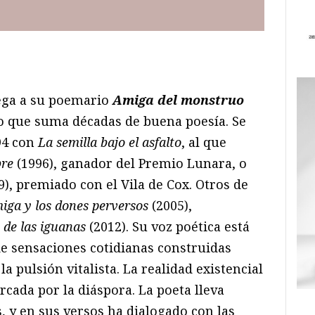
ram
il
ompartir
ega a su poemario
Amiga del monstruo
lo que suma décadas de buena poesía. Se
94 con
La semilla bajo el asfalto
, al que
re
(1996), ganador del Premio Lunara, o
9), premiado con el Vila de Cox. Otros de
iga y los dones
perversos
(2005),
e de las iguanas
(2012). Su voz poética está
e sensaciones cotidianas construidas
la pulsión vitalista. La realidad existencial
cada por la diáspora. La poeta lleva
, y en sus versos ha dialogado con las