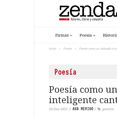
Firmas
Poesía
Histori
Inicio
>
Poesía
>
Poesía como un delicado e int
Poesía
Poesía como un
inteligente cant
ANA MERINO
18 Ene 2021
/
/
poesía