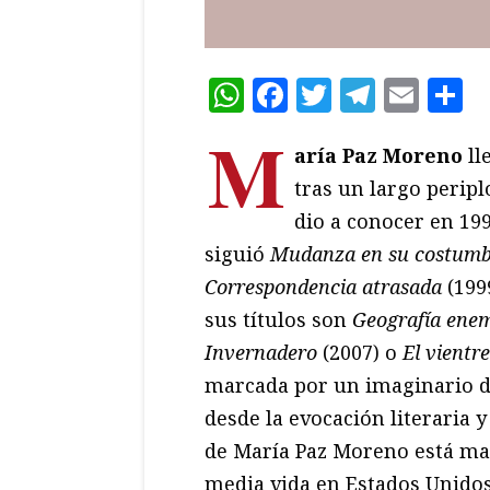
WhatsApp
Facebook
Twitter
Teleg
Ema
C
M
aría Paz Moreno
ll
tras un largo perip
dio a conocer en 19
siguió
Mudanza en su costumb
Correspondencia
atrasada
(199
sus títulos son
Geografía enem
Invernadero
(2007) o
El vientr
marcada por un imaginario d
desde la evocación literaria y 
de María Paz Moreno está mar
media vida en Estados Unidos