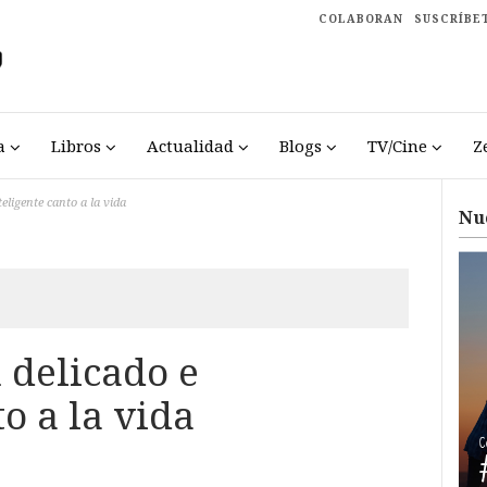
COLABORAN
SUSCRÍBE
a
Libros
Actualidad
Blogs
TV/Cine
Z
eligente canto a la vida
Nu
 delicado e
o a la vida