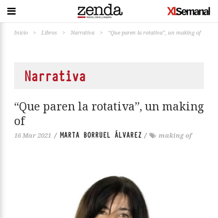
Inicio
>
Libros
>
Narrativa
>
“Que paren la rotativa”, un making of
Narrativa
“Que paren la rotativa”, un making
of
MARTA BORRUEL ÁLVAREZ
16 Mar 2021
/
/
making of