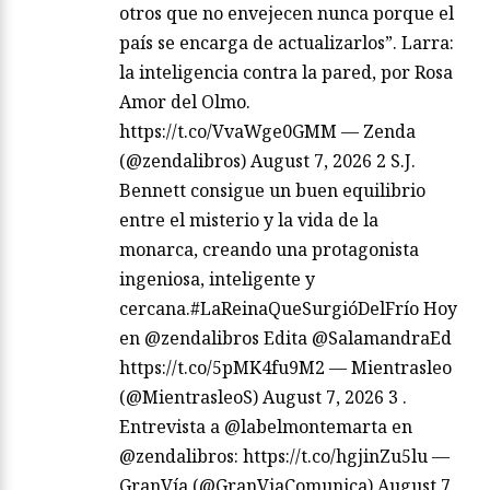
otros que no envejecen nunca porque el
país se encarga de actualizarlos”. Larra:
la inteligencia contra la pared, por Rosa
Amor del Olmo.
https://t.co/VvaWge0GMM — Zenda
(@zendalibros) August 7, 2026 2 S.J.
Bennett consigue un buen equilibrio
entre el misterio y la vida de la
monarca, creando una protagonista
ingeniosa, inteligente y
cercana.#LaReinaQueSurgióDelFrío Hoy
en @zendalibros Edita @SalamandraEd
https://t.co/5pMK4fu9M2 — Mientrasleo
(@MientrasleoS) August 7, 2026 3 .
Entrevista a @labelmontemarta en
@zendalibros: https://t.co/hgjinZu5lu —
GranVía (@GranViaComunica) August 7,