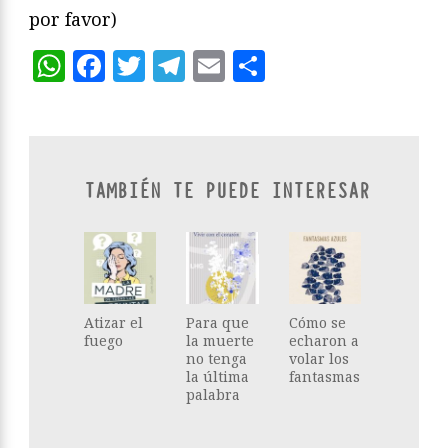
por favor)
WhatsApp
Facebook
Twitter
Telegram
Email
Compartir
TAMBIÉN TE PUEDE INTERESAR
Atizar el
Para que
Cómo se
fuego
la muerte
echaron a
no tenga
volar los
la última
fantasmas
palabra