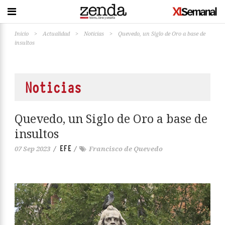
Inicio
>
Actualidad
>
Noticias
>
Quevedo, un Siglo de Oro a base de
insultos
Noticias
Quevedo, un Siglo de Oro a base de
insultos
EFE
07 Sep 2023
/
/
Francisco de Quevedo