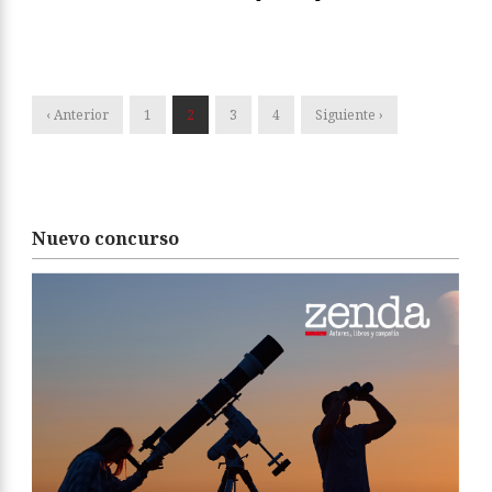
‹ Anterior
1
2
3
4
Siguiente ›
Nuevo concurso