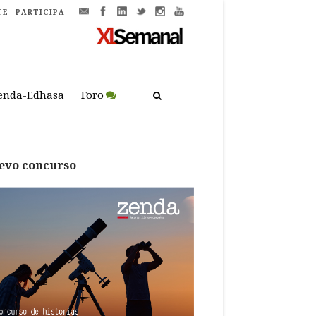
TE
PARTICIPA
enda-Edhasa
Foro
evo concurso