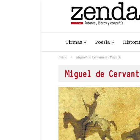
Firmas
Poesía
Histori
Inicio
>
Miguel de Cervantes
(Page 3)
Miguel de Cervant