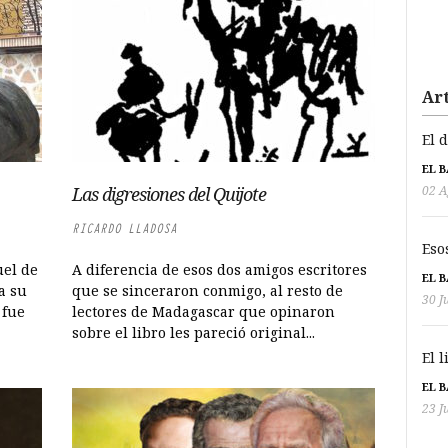
Art
El 
EL 
02 A
Las digresiones del Quijote
RICARDO LLADOSA
Eso
uel de
A diferencia de esos dos amigos escritores
EL 
a su
que se sinceraron conmigo, al resto de
30 J
 fue
lectores de Madagascar que opinaron
sobre el libro les pareció original...
El 
EL 
23 J