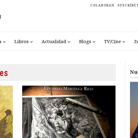
COLABORAN
SUSCRÍBE
a
Libros
Actualidad
Blogs
TV/Cine
Z
es
Nu