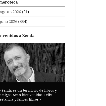
meroteca
agosto 2026
(91)
julio 2026
(354)
envenidos a Zenda
«Zenda es un territorio de libros y
amigos. Sean bienvenidos. Feliz
estancia y felices libros.»