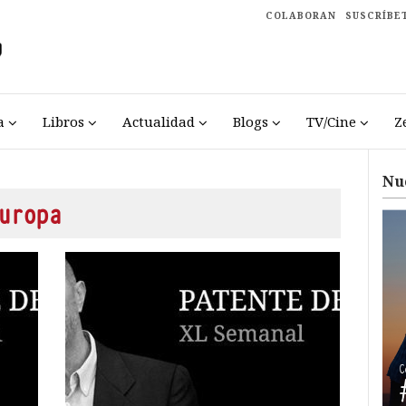
COLABORAN
SUSCRÍBE
a
Libros
Actualidad
Blogs
TV/Cine
Z
Nu
uropa