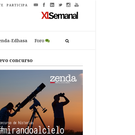
TE
PARTICIPA
enda-Edhasa
Foro
evo concurso