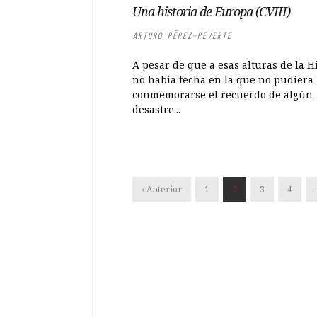
Una historia de Europa (CVIII)
ARTURO PÉREZ-REVERTE
A pesar de que a esas alturas de la H
no había fecha en la que no pudiera
conmemorarse el recuerdo de algún
desastre...
‹ Anterior
1
2
3
4