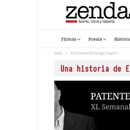
Firmas
Poesía
Histori
Inicio
>
Una historia de Europa
(Page 2)
Una historia de E