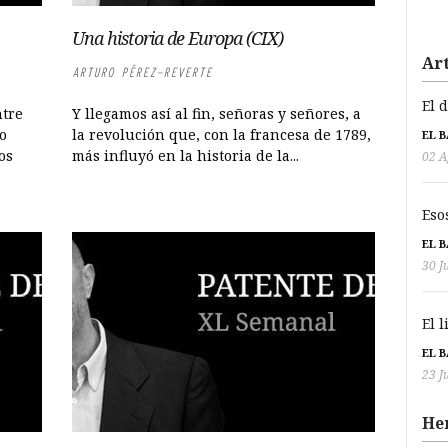
Una historia de Europa (CIX)
Art
ARTURO PÉREZ-REVERTE
El 
ntre
Y llegamos así al fin, señoras y señores, a
o
la revolución que, con la francesa de 1789,
EL 
os
más influyó en la historia de la...
02 A
Eso
EL 
30 J
El 
EL 
23 J
He