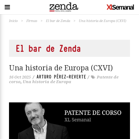
Inicio
>
Firmas
>
El bar de Zenda
>
Una historia de Europa (CXVI)
El bar de Zenda
Una historia de Europa (CXVI)
ARTURO PÉREZ-REVERTE
16 Oct 2025
/
/
Patente de
corso
,
Una historia de Europa