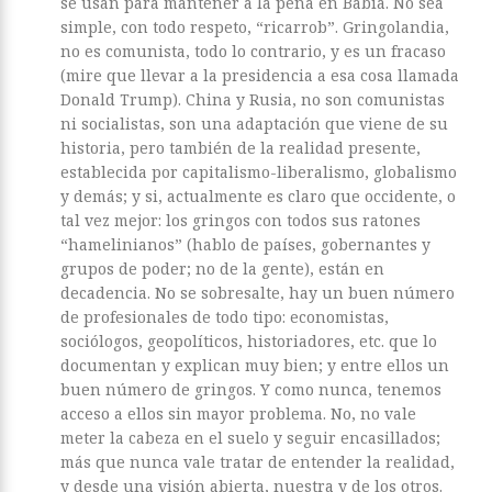
se usan para mantener a la peña en Babia. No sea
simple, con todo respeto, “ricarrob”. Gringolandia,
no es comunista, todo lo contrario, y es un fracaso
(mire que llevar a la presidencia a esa cosa llamada
Donald Trump). China y Rusia, no son comunistas
ni socialistas, son una adaptación que viene de su
historia, pero también de la realidad presente,
establecida por capitalismo-liberalismo, globalismo
y demás; y si, actualmente es claro que occidente, o
tal vez mejor: los gringos con todos sus ratones
“hamelinianos” (hablo de países, gobernantes y
grupos de poder; no de la gente), están en
decadencia. No se sobresalte, hay un buen número
de profesionales de todo tipo: economistas,
sociólogos, geopolíticos, historiadores, etc. que lo
documentan y explican muy bien; y entre ellos un
buen número de gringos. Y como nunca, tenemos
acceso a ellos sin mayor problema. No, no vale
meter la cabeza en el suelo y seguir encasillados;
más que nunca vale tratar de entender la realidad,
y desde una visión abierta, nuestra y de los otros.