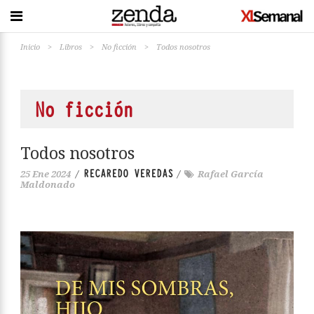
Inicio
>
Libros
>
No ficción
>
Todos nosotros
No ficción
Todos nosotros
RECAREDO VEREDAS
25 Ene 2024
/
/
Rafael García
Maldonado