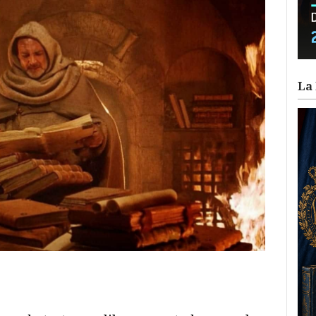
La 
ram
il
ompartir