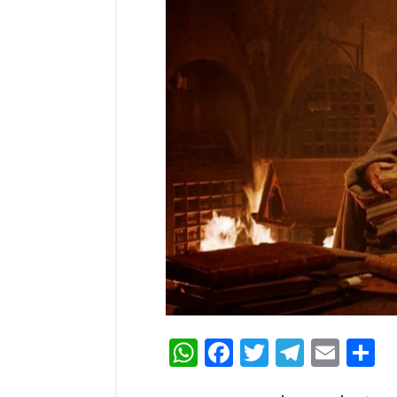
WhatsApp
Facebook
Twitter
Teleg
Ema
C