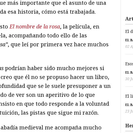
que más importante que el asunto de una
da esa historia, cómo está trabajada.
Art
isto
El nombre de la rosa
, la película, en
El 
vela, acompañando todo ello de las
EL 
osa”
, que leí por primera vez hace muchos
02 A
Eso
as
podrían haber sido mucho mejores si
EL 
creo que él no se propuso hacer un libro,
30 J
rofundidad que se le suele presuponer a un
do de ver son un aperitivo de lo que
El 
nsisto en que todo responde a la voluntad
EL 
23 J
uición, las pistas que sigue mi razón.
He
la abadía medieval me acompaña mucho