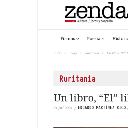
Firmas
Poesía
Histori
Inicio
>
Blogs
>
Ruritania
>
Un libro, “El” 
Ruritania
Un libro, “El” l
EDUARDO MARTÍNEZ RICO
01 Jul 2021
/