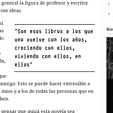
general la figura de profesor y escritor
sus ideas.
í.
Bi
as
"
Son esos libros a los que
do
uno vuelve con los años,
creciendo con ellos,
e
viviendo con ellos, en
da,
ellos
"
que
onmigo. Esto se puede hacer extensible a
los míos y a los de todas las personas que en
iben.
pensar que quizá esta novela sea