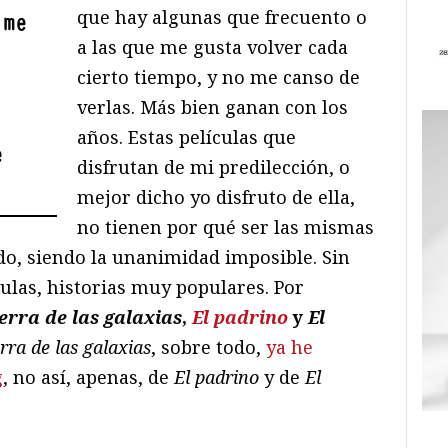
que hay algunas que frecuento o
 me
a las que me gusta volver cada
cierto tiempo, y no me canso de
verlas. Más bien ganan con los
años. Estas películas que
e
disfrutan de mi predilección, o
mejor dicho yo disfruto de ella,
no tienen por qué ser las mismas
do, siendo la unanimidad imposible. Sin
culas, historias muy populares. Por
erra de las galaxias
,
El padrino
y
El
rra de las galaxias
, sobre todo,
ya he
g
, no así, apenas, de
El padrino
y de
El