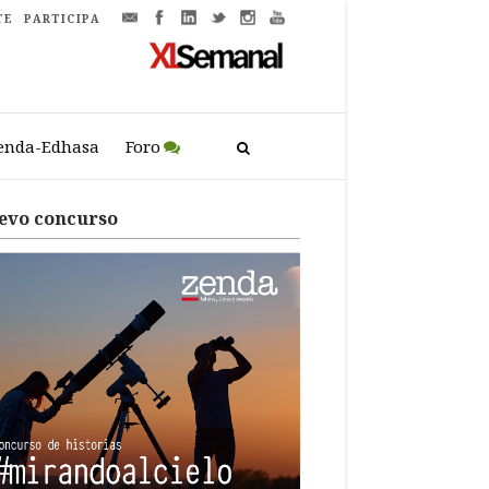
TE
PARTICIPA
enda-Edhasa
Foro
evo concurso