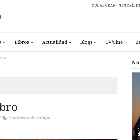
COLABORAN
SUSCRÍBE
a
Libros
Actualidad
Blogs
TV/Cine
Z
libro
Nu
ibro
/
Cuaderno de campo