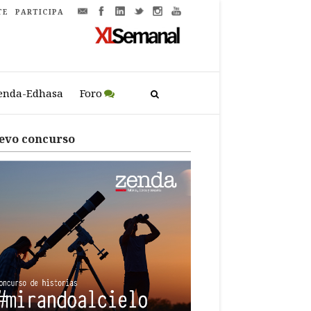
TE
PARTICIPA
enda-Edhasa
Foro
evo concurso