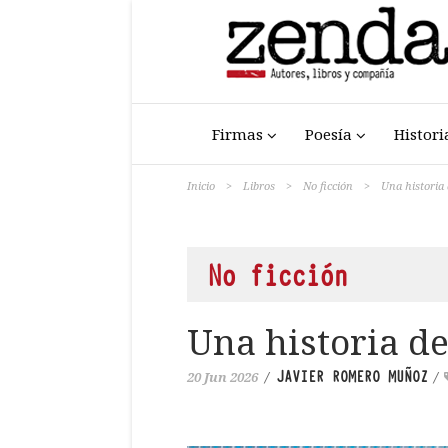
Firmas
Poesía
Histori
Inicio
>
Libros
>
No ficción
>
Una historia 
No ficción
Una historia de
JAVIER ROMERO MUÑOZ
20 Jun 2026
/
/