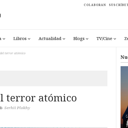
COLABORAN
SUSCRÍBE
a
Libros
Actualidad
Blogs
TV/Cine
Z
del terror atómico
Nu
l terror atómico
Serhii Plokhy