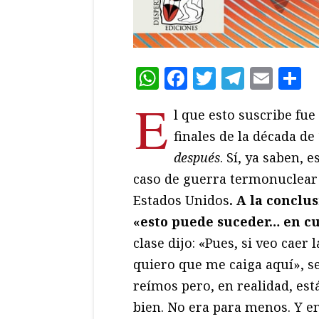
WhatsApp
Facebook
Twitter
Teleg
Ema
C
E
l que esto suscribe fue
finales de la década de
después
. Sí, ya saben, 
caso de guerra termonuclear 
Estados Unidos
. A la conclu
«esto puede suceder… en 
clase dijo: «Pues, si veo caer
quiero que me caiga aquí», s
reímos pero, en realidad, es
bien. No era para menos. Y en