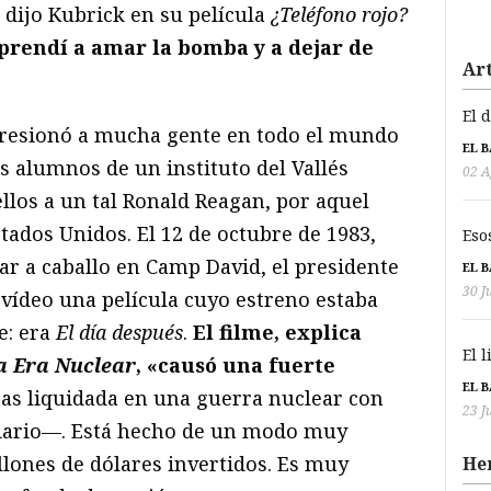
o dijo Kubrick en su película
¿Teléfono rojo?
rendí a amar la bomba y a dejar de
Art
El 
mpresionó a mucha gente en todo el mundo
EL 
os alumnos de un instituto del Vallés
02 A
ellos a un tal Ronald Reagan, por aquel
tados Unidos. El 12 de octubre de 1983,
Eso
r a caballo en Camp David, el presidente
EL 
30 J
 vídeo una película cuyo estreno estaba
e: era
El día después
.
El filme, explica
El 
a Era Nuclear
, «causó una fuerte
EL 
as liquidada en una guerra nuclear con
23 J
diario—. Está hecho de un modo muy
llones de dólares invertidos. Es muy
He