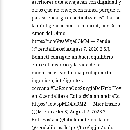
escritores que envejecen con dignidad y
otros que no envejecen nunca porque el
país se encarga de actualizarlos”. Larra:
la inteligencia contra la pared, por Rosa
Amor del Olmo.
https://t.co/VvaWge0GMM — Zenda
(@zendalibros) August 7, 2026 2 S.J.
Bennett consigue un buen equilibrio
entre el misterio y la vida de la
monarca, creando una protagonista
ingeniosa, inteligente y
cercana.#LaReinaQueSurgióDelFrío Hoy
en @zendalibros Edita @SalamandraEd
https://t.co/5pMK4fu9M2 — Mientrasleo
(@MientrasleoS) August 7, 2026 3 .
Entrevista a @labelmontemarta en
@zendalibros: https://t.co/hgjinZu5lu —