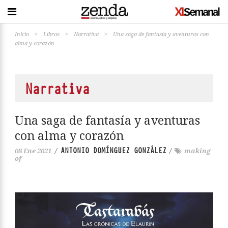
Inicio
>
Libros
>
Narrativa
>
Una saga de fantasía y aventuras con
alma y corazón
Narrativa
Una saga de fantasía y aventuras
con alma y corazón
ANTONIO DOMÍNGUEZ GONZÁLEZ
08 Ene 2021
/
/
making
of