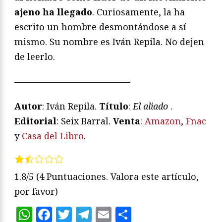
ajeno ha llegado
. Curiosamente, la ha
escrito un hombre desmontándose a sí
mismo. Su nombre es Iván Repila. No dejen
de leerlo.
—————————————
Autor
: Iván Repila.
T
ítulo
:
El aliado
.
Editorial
: Seix Barral.
Venta
:
Amazon
,
Fnac
y
Casa del Libro
.
1.8/5
(4 Puntuaciones. Valora este artículo,
por favor)
WhatsApp
Facebook
Twitter
Telegram
Email
Compartir