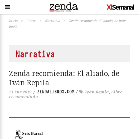
Inicio
>
Libros
>
Narrativa
>
Zenda recomienda: El aliado, de Iván
Repila
Narrativa
Zenda recomienda: El aliado, de
Iván Repila
ZENDALIBROS.COM
21 Ene 2019
/
/
Iván Repila
,
Libro
recomendado