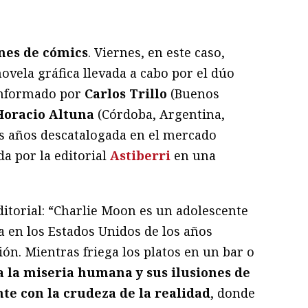
ram
il
ompartir
rnes
de cómics
. Viernes, en este caso,
novela gráfica llevada a cabo por el dúo
onformado por
Carlos Trillo
(Buenos
Horacio Altuna
(Córdoba, Argentina,
s años descatalogada en el mercado
da por la editorial
Astiberri
en una
editorial: “Charlie Moon es un adolescente
a en los Estados Unidos de los años
ión. Mientras friega los platos en un bar o
 la miseria humana y sus ilusiones de
te con la crudeza de la realidad
, donde