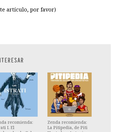
te artículo, por favor)
ram
il
ompartir
NTERESAR
nda recomienda:
Zenda recomienda:
ati I. El
La Pitipedia, de Piti