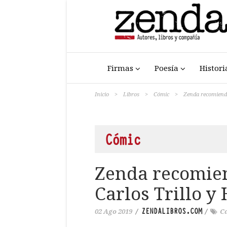
Firmas
Poesía
Histori
Inicio
>
Libros
>
Cómic
>
Zenda recomienda
Cómic
Zenda recomien
Carlos Trillo y
ZENDALIBROS.COM
02 Ago 2019
/
/
Ca