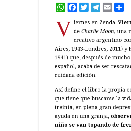
WhatsApp
Facebook
Twitter
Teleg
Ema
C
V
iernes en Zenda.
Vie
de
Charlie Moon
, una 
creativo argentino c
Aires, 1943-Londres, 2011) y
1941) que, después de mucho
español, acaba de ser rescata
cuidada edición.
Así define el libro la propia 
que tiene que buscarse la vid
treinta, en plena gran depres
ayuda en una granja,
observa
niño se van topando de fren