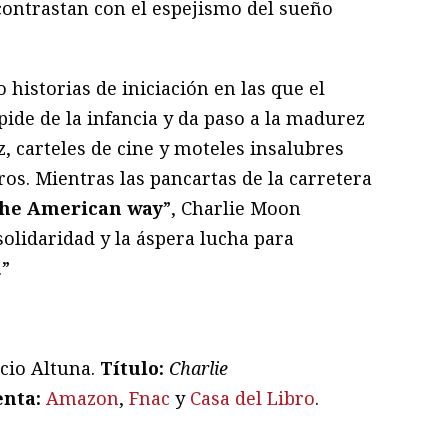
contrastan con el espejismo del sueño
historias de iniciación en las que el
ide de la infancia y da paso a la madurez
, carteles de cine y moteles insalubres
os. Mientras las pancartas de la carretera
 the American way
”, Charlie Moon
solidaridad y la áspera lucha para
.”
acio Altuna.
T
ítulo:
Charlie
enta:
Amazon
,
Fnac
y
Casa del Libro
.