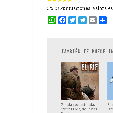
5/5
(3 Puntuaciones. Valora es
WhatsApp
Facebook
Twitter
Teleg
Ema
C
TAMBIÉN TE PUEDE I
Zenda recomienda:
Ze
1921: El Rif, de Javier
Istr