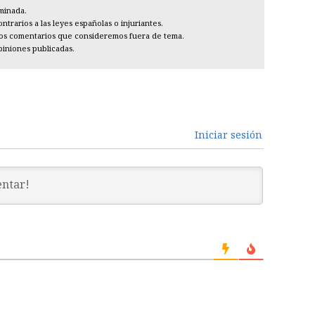
iminada.
trarios a las leyes españolas o injuriantes.
los comentarios que consideremos fuera de tema.
piniones publicadas.
Iniciar sesión