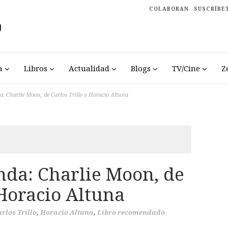
COLABORAN
SUSCRÍBE
a
Libros
Actualidad
Blogs
TV/Cine
Z
: Charlie Moon, de Carlos Trillo y Horacio Altuna
da: Charlie Moon, de
 Horacio Altuna
rlos Trillo
,
Horacio Altuna
,
Libro recomendado