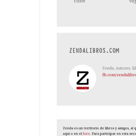
Yuste
va
ZENDALIBROS.COM
Zenda. Autores, li
fb.com/zendalibr
Zenda es un territorio de libros y amigos, a
aquí o en el
foro
. Para participar en esta se