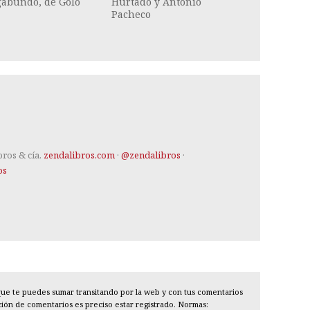
gabundo, de Golo
Hurtado y Antonio
Pacheco
bros & cía.
zendalibros.com
·
@zendalibros
·
os
l que te puedes sumar transitando por la web y con tus comentarios
cción de comentarios es preciso estar registrado. Normas: