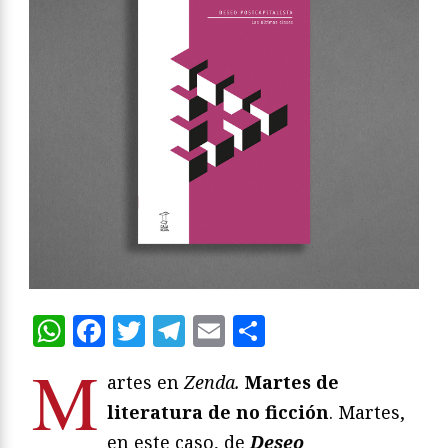
WhatsApp
Facebook
Twitter
Telegram
Email
Compartir
M
artes en
Zenda.
Martes de
literatura de no ficción
. Martes,
en este caso, de
Deseo