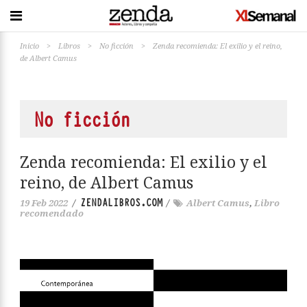
Inicio
>
Libros
>
No ficción
>
Zenda recomienda: El exilio y el reino,
de Albert Camus
No ficción
Zenda recomienda: El exilio y el
reino, de Albert Camus
ZENDALIBROS.COM
19 Feb 2022
/
/
Albert Camus
,
Libro
recomendado