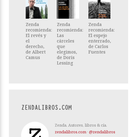
Zenda
Zenda
Zenda
recomienda:
recomienda:
recomienda:
El revés y
Las
El espejo
el
cárceles
enterrado,
derecho,
que
de Carlos
de Albert
elegimos,
Fuentes
Camus
de Doris
Lessing
ZENDALIBROS.COM
Zenda. Autores, libros & cía.
zendalibros.com
·
@zendalibros