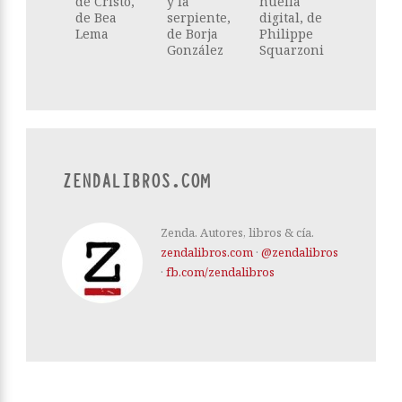
de Cristo,
y la
huella
de Bea
serpiente,
digital, de
Lema
de Borja
Philippe
González
Squarzoni
ZENDALIBROS.COM
Zenda. Autores, libros & cía.
zendalibros.com
·
@zendalibros
·
fb.com/zendalibros