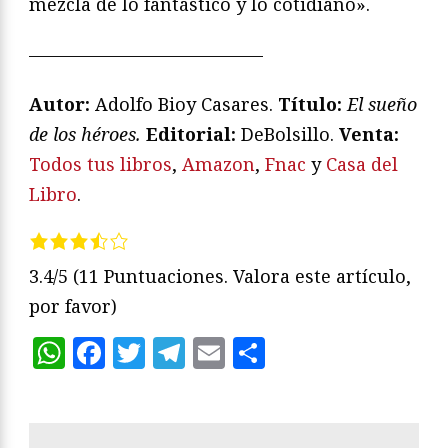
mezcla de lo fantástico y lo cotidiano».
—————————————
Autor:
Adolfo Bioy Casares.
T
ítulo:
El sueño
de los héroes
.
Editorial:
DeBolsillo.
Venta:
Todos tus libros
,
Amazon
,
Fnac
y
Casa del
Libro
.
3.4/5
(11 Puntuaciones. Valora este artículo,
por favor)
WhatsApp
Facebook
Twitter
Telegram
Email
Compartir