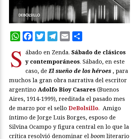
WhatsApp
Facebook
Twitter
Telegram
Email
Compartir
S
ábado en Zenda.
Sábado de clásicos
y contemporáneos
. Sábado, en este
caso, de
El sueño de los héroes
, para
muchos la gran obra narrativa del escritor
argentino
Adolfo Bioy Casares
(Buenos
Aires, 1914-1999), reeditada el pasado mes
de marzo por el sello
DeBolsillo
.
Amigo
íntimo de Jorge Luis Borges, esposo de
Silvina Ocampo y figura central en lo que la
crítica resolvió denominar el
boom
literario