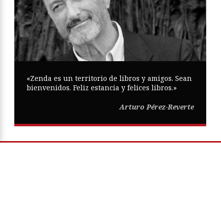
«Zenda es un territorio de libros y amigos. Sean
bienvenidos. Feliz estancia y felices libros.»
Arturo Pérez-Reverte
Copyright © Zenda ·
Aviso Legal
·
Política de Privacidad
·
Política
de Cookies
·
Participa
·
Mapa Web