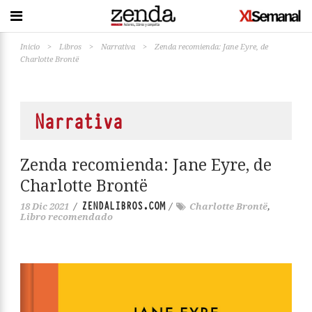
Inicio
>
Libros
>
Narrativa
>
Zenda recomienda: Jane Eyre, de
Charlotte Brontë
Narrativa
Zenda recomienda: Jane Eyre, de
Charlotte Brontë
ZENDALIBROS.COM
18 Dic 2021
/
/
Charlotte Brontë
,
Libro recomendado