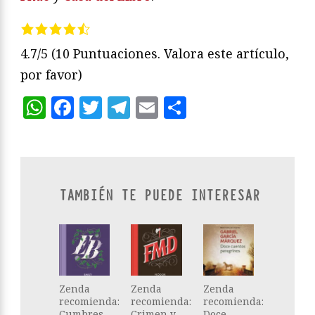
4.7/5
(10 Puntuaciones. Valora este artículo,
por favor)
WhatsApp
Facebook
Twitter
Telegram
Email
Compartir
TAMBIÉN TE PUEDE INTERESAR
Zenda
Zenda
Zenda
recomienda:
recomienda:
recomienda:
Cumbres
Crimen y
Doce