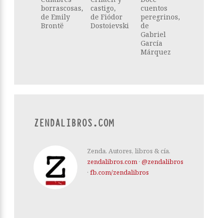
borrascosas,
castigo,
cuentos
de Emily
de Fiódor
peregrinos,
Brontë
Dostoievski
de
Gabriel
García
Márquez
ZENDALIBROS.COM
Zenda. Autores, libros & cía.
zendalibros.com
·
@zendalibros
·
fb.com/zendalibros